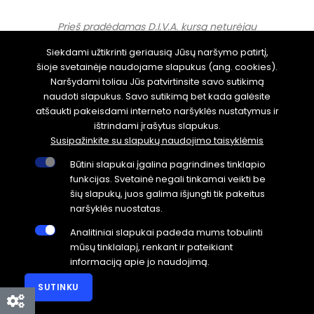
Prieš pradėdamas D.I.V.A. kursą neturėjau
menkiausio supratimo apie investavimą ir
Siekdami užtikrinti geriausią Jūsų naršymo patirtį,
šioje svetainėje naudojame slapukus (ang. cookies).
buvau skeptiškai nusiteikęs dėl internetinių
Naršydami toliau Jūs patvirtinsite savo sutikimą
kursų. Tačiau šis kursas visiškai pakeitė mano
naudoti slapukus. Savo sutikimą bet kada galėsite
atšaukti pakeisdami interneto naršyklės nustatymus ir
įsitikinimus.
ištrindami įrašytus slapukus.
Susipažinkite su slapukų naudojimo taisyklėmis
Eugenijus Braknys
Būtini slapukai įgalina pagrindines tinklapio
---
funkcijas. Svetainė negali tinkamai veikti be
šių slapukų, juos galima išjungti tik pakeitus
naršyklės nuostatas.
Analitiniai slapukai padeda mums tobulinti
mūsų tinklalapį, renkant ir pateikiant
© 2026 DIVAI.LT - investavimas į savo ateitį. Visos teisės
informaciją apie jo naudojimą.
saugomos!
SUTINKU