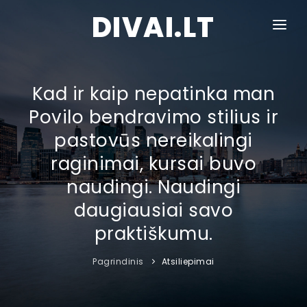
DIVAI.LT
PAGRINDINIS
ATSILIEPIMAI
Kad ir kaip nepatinka man
Povilo bendravimo stilius ir
TAISYKLĖS IR SĄLYGOS
pastovūs nereikalingi
RIZIKA
raginimai, kursai buvo
KONTAKTAI
naudingi. Naudingi
daugiausiai savo
praktiškumu.
Pagrindinis
Atsiliepimai